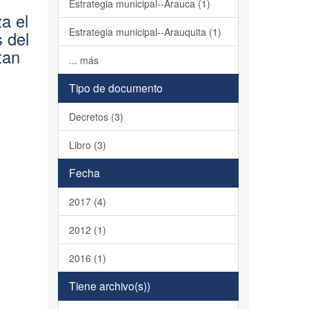
Estrategia municipal--Arauca (1)
a el
Estrategia municipal--Arauquita (1)
 del
tan
... más
Tipo de documento
Decretos (3)
Libro (3)
Fecha
2017 (4)
2012 (1)
2016 (1)
Tiene archivo(s))