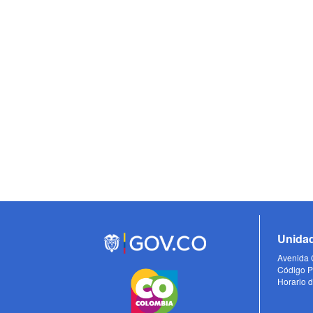
Unidad
Avenida C
Código P
Horario d