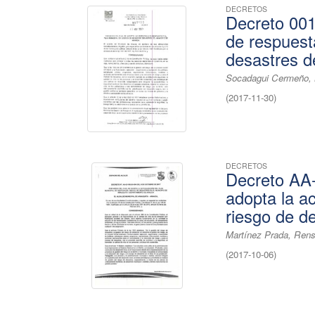
DECRETOS
Decreto 001
de respuesta
desastres d
Socadagui Cermeño, B
(
2017-11-30
)
DECRETOS
Decreto AA-
adopta la ac
riesgo de d
Martínez Prada, Rens
(
2017-10-06
)