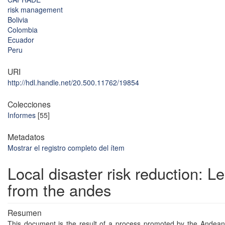
risk management
Bolivia
Colombia
Ecuador
Peru
URI
http://hdl.handle.net/20.500.11762/19854
Colecciones
Informes
[55]
Metadatos
Mostrar el registro completo del ítem
Local disaster risk reduction: L
from the andes
Resumen
This document is the result of a process promoted by the Andea