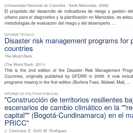
(
Universidad Nacional de Colombia - Sede Manizales
,
2009
)
El propósito del desarrollo de indicadores de riesgo y gestión del
urbano para el diagnóstivo y la planificación en Manizales, es adecu
metodologias de evaluación del riesgo y del desempeño ...
INFORME TÉCNICO
Disaster risk management programs for pr
countries
The World Bank
(
The World Bank
,
2011
)
This is the 2nd edition of the Disaster Risk Management Progra
Countries, originally published by GFDRR in 2009. It now inclu
programs missing in the first edition (Burkina Faso, Malawi, Mali, ...
INFORME DE POLÍTICAS PÚBLICAS
"Construcción de territorios resilientes ba
escenarios de cambio climático en la ""re
capital"" (Bogotá-Cundinamarca) en el m
PRICC"
J. Carrizosa; E. Guhl; M. Rodríguez