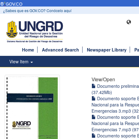
¿Sabes que es GOV.CO? Conócelo aquí
Home
Advanced Search
Newspaper Library
Pa
View Item
View/
Open
Documento preliminar
(37.42Mb)
Documento soporte E
Nacional para la Respu
Emergencias 3.mp3 (3
Documento soporte E
Nacional para la Respu
Emergencias 7.mp3 (97
Documento soporte E