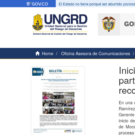
El Estado no tiene porqué ser aburrido ¡conoce
Home
Oficina Asesora de Comunicaciones
Ini
par
rec
En una c
Ramírez 
Gerente
inicio 
de Moco
proceso 