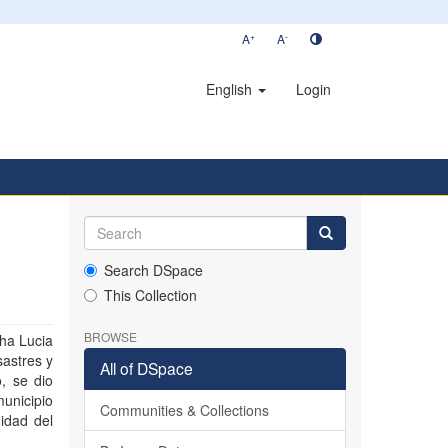
+
-
A
A
English
Login
Search DSpace
This Collection
BROWSE
tha Lucia
sastres y
All of DSpace
, se dio
unicipio
Communities & Collections
idad del