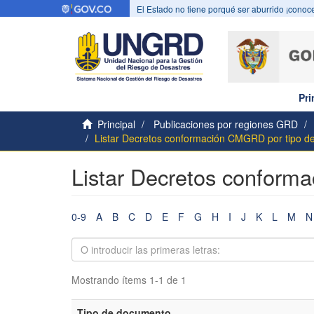
El Estado no tiene porqué ser aburrido ¡conoce
Pri
Principal
Publicaciones por regiones GRD
Listar Decretos conformación CMGRD por tipo 
Listar Decretos conform
0-9
A
B
C
D
E
F
G
H
I
J
K
L
M
N
Mostrando ítems 1-1 de 1
Tipo de documento