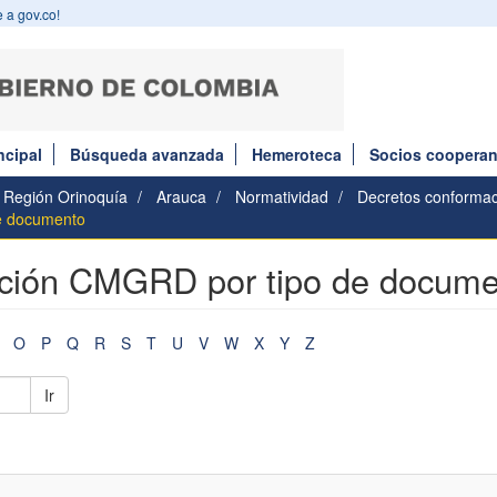
 a gov.co!
ncipal
Búsqueda avanzada
Hemeroteca
Socios cooperan
Región Orinoquía
Arauca
Normatividad
Decretos conform
de documento
ación CMGRD por tipo de docum
O
P
Q
R
S
T
U
V
W
X
Y
Z
Ir