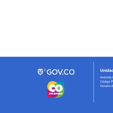
Unidad
Avenida C
Código P
Horario d