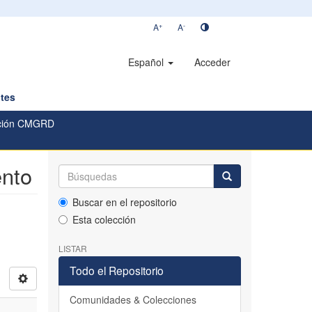
+
-
A
A
Español
Acceder
tes
ación CMGRD
ento
Buscar en el repositorio
Esta colección
LISTAR
Todo el Repositorio
Comunidades & Colecciones