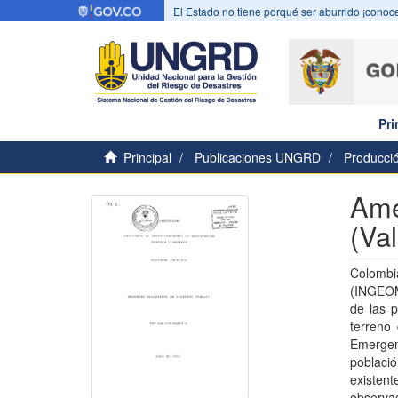
El Estado no tiene porqué ser aburrido ¡conoce
Pri
Principal
Publicaciones UNGRD
Producció
Ame
(Val
Colombi
(INGEOM
de las p
terreno 
Emergen
població
existent
observac