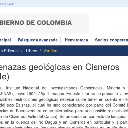
 a gov.co!
ncipal
Búsqueda avanzada
Hemeroteca
Socios cooperan
n Editorial
Libros
Ver ítem
nazas geológicas en Cisneros
le)
a. Instituto Nacional de Investigaciones Geociencias, Mineria y
INAS), mayo 1992. 25p. il. mapas. En este informe se presenta la ev
osibles restricciones geológicas necesarias de tener en cuenta en e
del sitio Balsitas, el cual ha sido considerado por parte del Comité
cias de Buenaventura como alternativa para una posible relocalizaci
n de Cisneros (Valle del Cauca). Se presenta un contexto de las geo
es en la cuenca del río Dagua y en Cisneros en particular y a parti
iones efectuadas en una visita técnica al sitio Balsitas de un día de d