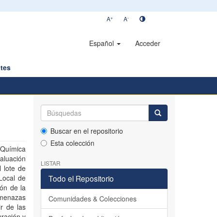
+
-
A
A
Español
Acceder
tes
Buscar en el repositorio
Esta colección
 Química
aluación
LISTAR
l lote de
 Local de
Todo el Repositorio
ón de la
amenazas
Comunidades & Colecciones
r de las
uración y